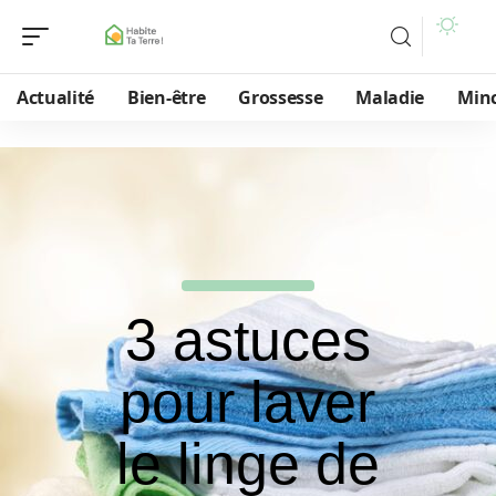
Actualité
Bien-être
Grossesse
Maladie
Min
3 astuces
pour laver
le linge de