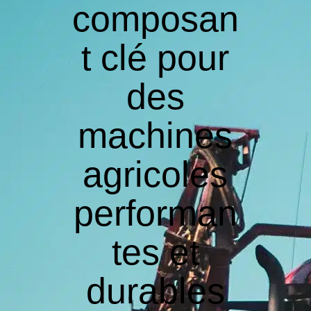
composan
t clé pour
des
machines
agricoles
performan
tes et
durables