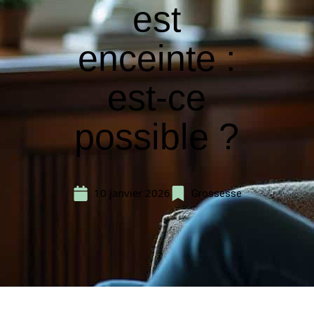
est
enceinte :
est-ce
possible ?
10 janvier 2026
Grossesse