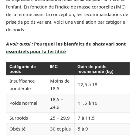
l’enfant. En fonction de l’indice de masse corporelle (IMC)
de la femme avant la conception, les recommandations de
prise de poids varient. Voici une ventilation par catégorie
de poids :
A voir aussi :
Pourquoi les bienfaits du shatavari sont
essentiels pour la fertilité
Catégorie de
IMC
Gain de poids
poids
recommandé (kg)
Insuffisance
Moins de
12,5 à 18
pondérale
18,5
18,5 –
Poids normal
11,5 à 16
24,9
Surpoids
25 – 29,9
7 à 11,5
Obésité
30 et plus
5 à 9