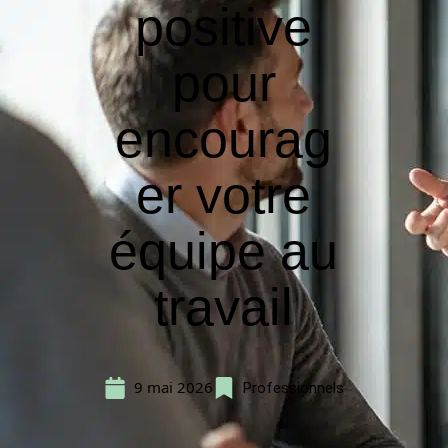
positive
pour
encourag
er votre
équipe au
travail
9 mai 2026
Professionnels