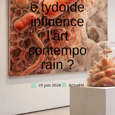
e tydoïde
influence
l’art
contempo
rain ?
25 juin 2026
Actualité