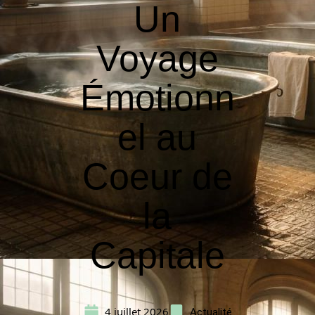
Un
Voyage
Émotionn
el au
Coeur de
la
Capitale
4 juillet 2026
Actualité