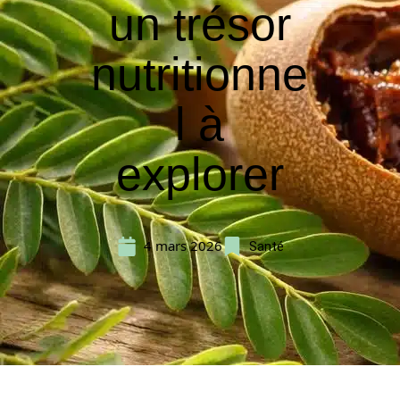
un trésor
nutritionne
l à
explorer
4 mars 2026
Santé