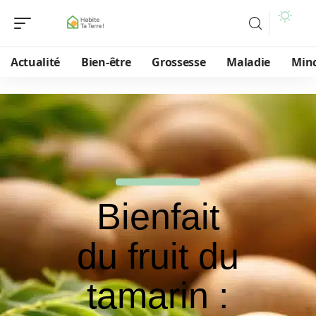
Actualité
Bien-être
Grossesse
Maladie
Min
Bienfait
du fruit du
tamarin :