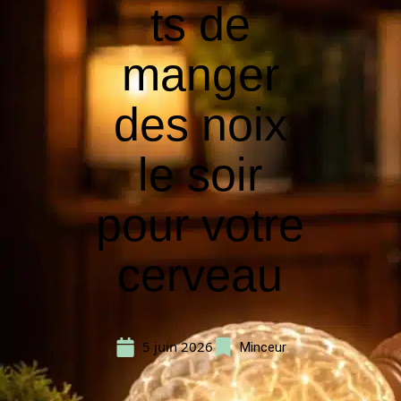
ts de
manger
des noix
le soir
pour votre
cerveau
5 juin 2026
Minceur