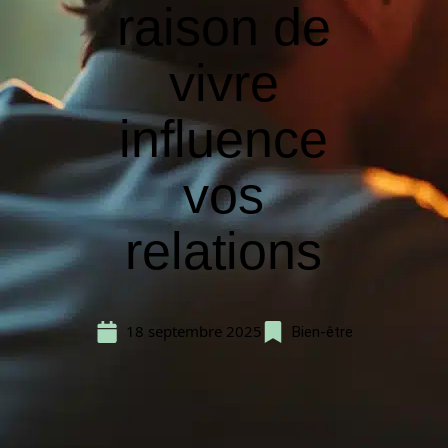
raison de
vivre
influence
vos
relations
18 septembre 2025
Bien-être