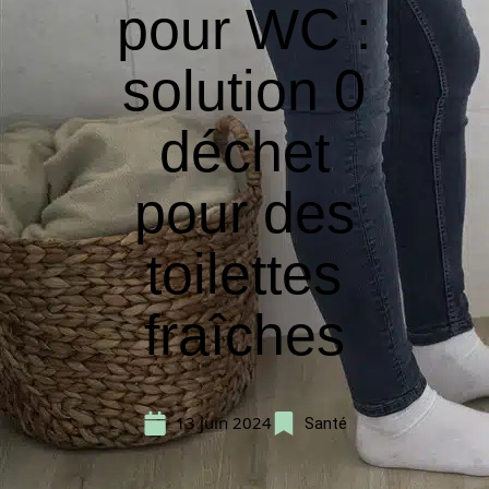
pour WC :
solution 0
déchet
pour des
toilettes
fraîches
13 juin 2024
Santé