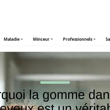
Maladie
Minceur
Professionnels
S
quoi la gomme dan
eveux est un vérita