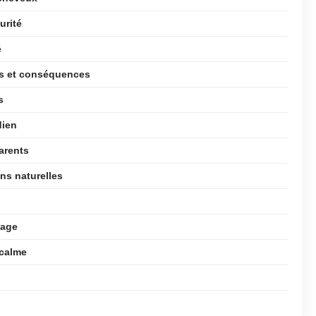
urité
é
es et conséquences
s
dien
arents
ns naturelles
yage
 calme