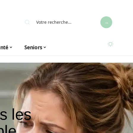
anté
Seniors
s les
ble