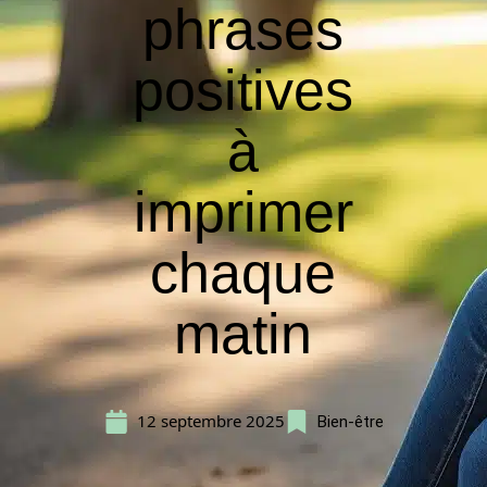
phrases
positives
à
imprimer
chaque
matin
12 septembre 2025
Bien-être