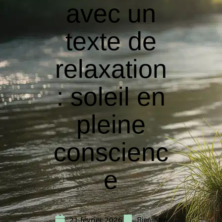
avec un
texte de
relaxation
: soleil en
pleine
conscienc
e
21 février 2026
Bien-être