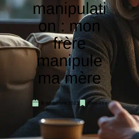
manipulati
on : mon
frère
manipule
ma mère
8 décembre 2025
Bien-être