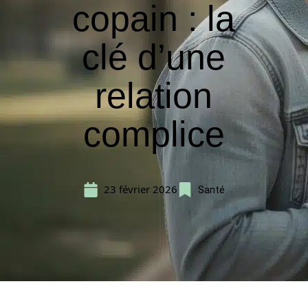
copain : la
clé d’une
relation
complice
23 février 2026
Santé