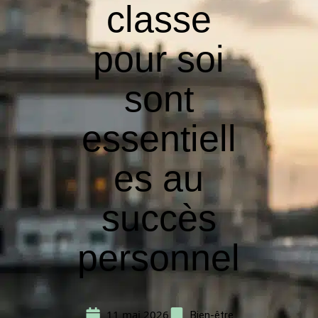
classe
pour soi
sont
essentiell
es au
succès
personnel
11 mai 2026
Bien-être