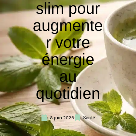
slim pour
augmente
r votre
énergie
au
quotidien
8 juin 2026
Santé