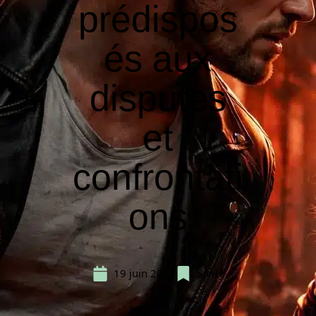
prédispos
és aux
disputes
et
confrontati
ons
19 juin 2026
Santé