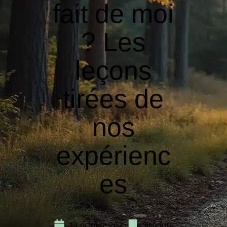
fait de moi
? Les
leçons
tirées de
nos
expérienc
es
13 octobre 2025
Bien-être