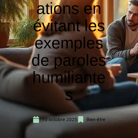
ations en
évitant les
exemples
de paroles
humiliante
s
10 octobre 2025
Bien-être