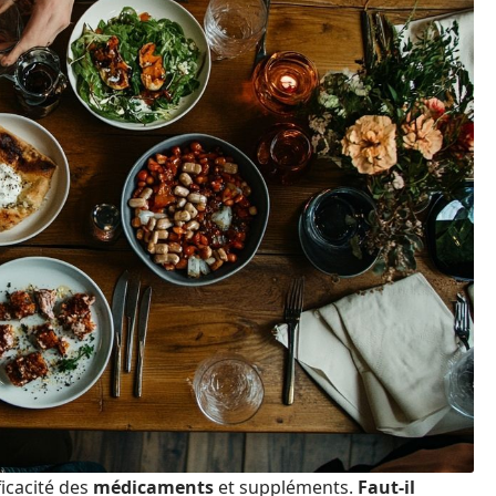
ficacité des
médicaments
et suppléments.
Faut-il