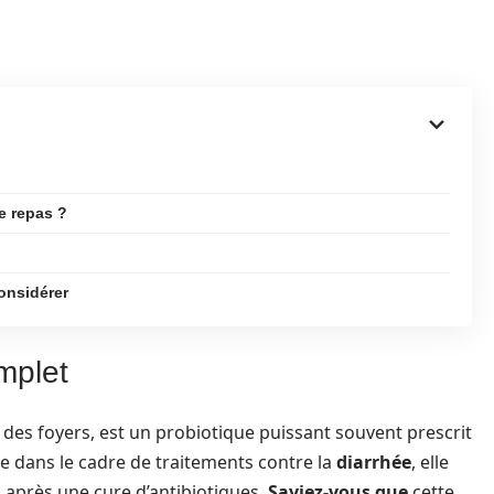
e repas ?
considérer
mplet
des foyers, est un probiotique puissant souvent prescrit
sée dans le cadre de traitements contre la
diarrhée
, elle
in après une cure d’antibiotiques.
Saviez-vous que
cette