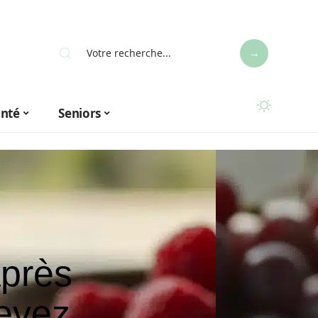
anté
Seniors
après
devez