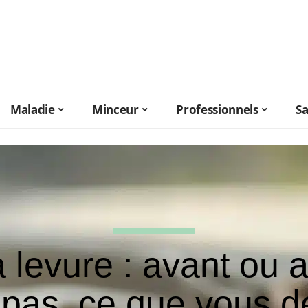
Maladie
Minceur
Professionnels
S
a levure : avant ou 
epas, ce que vous 