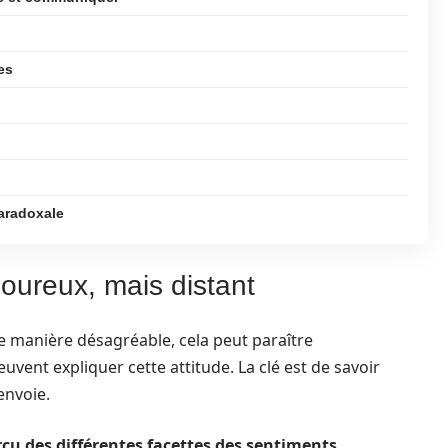
es
aradoxale
ureux, mais distant
 manière désagréable, cela peut paraître
uvent expliquer cette attitude. La clé est de savoir
envoie.
rçu des différentes facettes des sentiments