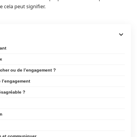
cela peut signifier.
ant
x
tacher ou de l’engagement ?
e l’engagement
ésagréable ?
on
re et communiquer