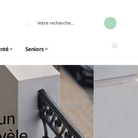
anté
Seniors
 un
vèle