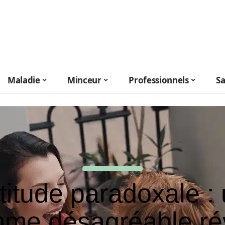
Maladie
Minceur
Professionnels
S
titude paradoxale :
me désagréable ré