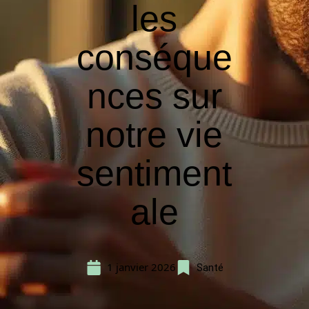
les
conséque
nces sur
notre vie
sentiment
ale
1 janvier 2026
Santé