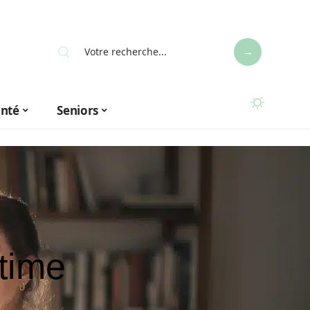
anté
Seniors
time