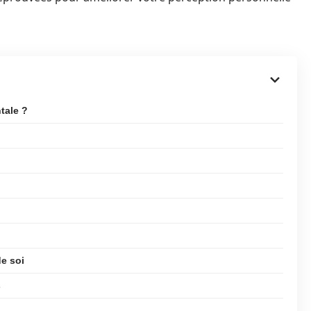
tale ?
de soi
s