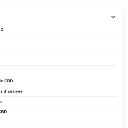
BD
 de CBD
ats d’analyse
se
 CBD