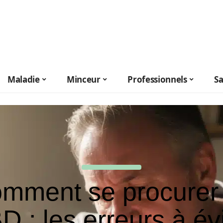
Maladie
Minceur
Professionnels
S
mment se procurer
D : les erreurs à évi