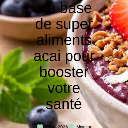
s à base
de super
aliments
acai pour
booster
votre
santé
7 juin 2026
Minceur