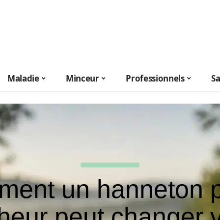
Maladie
Minceur
Professionnels
S
ent un hanneton p
heur peut changer v