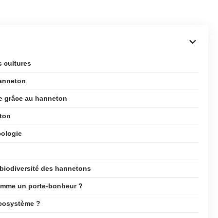
 cultures
hanneton
re grâce au hanneton
eton
cologie
 biodiversité des hannetons
comme un porte-bonheur ?
écosystème ?