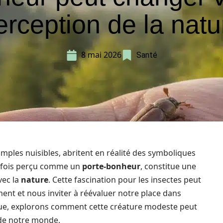
erception de la natu
8 mai 2026
Santé
mples nuisibles, abritent en réalité des symboliques
rfois perçu comme un
porte-bonheur
, constitue une
vec la
nature
. Cette fascination pour les insectes peut
ent et nous inviter à réévaluer notre place dans
que, explorons comment cette créature modeste peut
 de notre monde.