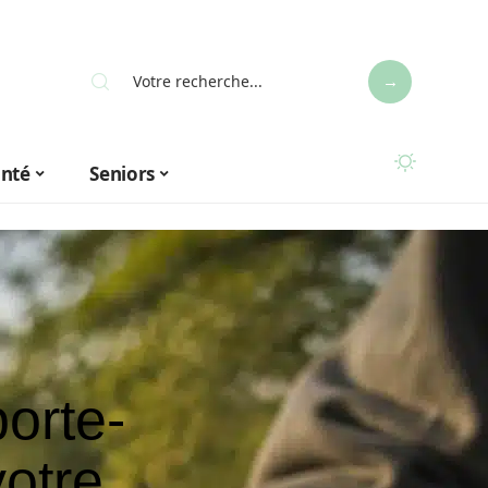
anté
Seniors
orte-
otre