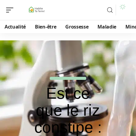
Actualité
Bien-être
Grossesse
Maladie
Min
Est ce
que le riz
constipe :