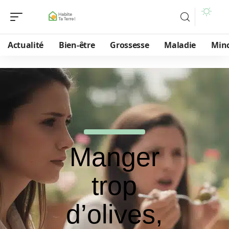
Actualité
Bien-être
Grossesse
Maladie
Min
Manger
trop
d’olives,