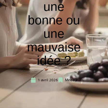
une
bonne ou
une
mauvaise
idée ?
1 avril 2026
Minceur